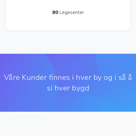
80
Legesenter
Våre Kunder finnes i hver by og i så å
si hver bygd