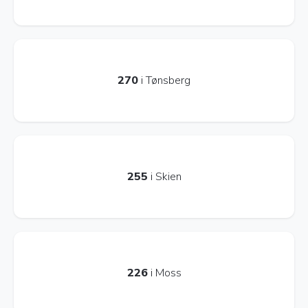
270
i Tønsberg
255
i Skien
226
i Moss