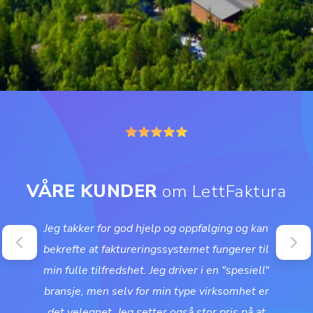
VÅRE KUNDER
om LettFaktura
Jeg takker for god hjelp og oppfølging og kan
bekrefte at faktureringssystemet fungerer til
min fulle tilfredshet. Jeg driver i en "spesiell"
bransje, men selv for min type virksomhet er
det velegnet. Jeg setter også stor pris på at