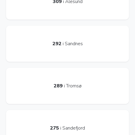
309
i Ålesund
292
i Sandnes
289
i Tromsø
275
i Sandefjord