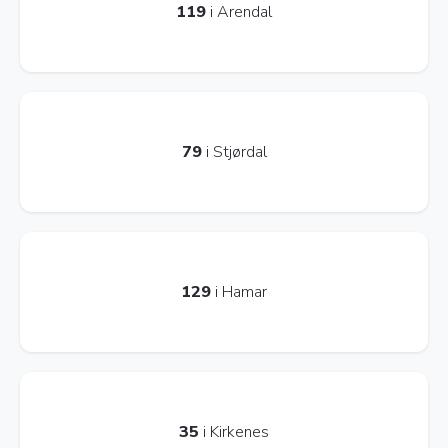
119
i Arendal
79
i Stjørdal
129
i Hamar
35
i Kirkenes