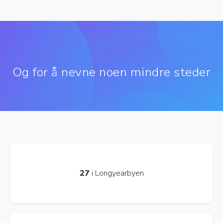
Og for å nevne noen mindre steder
27
i Longyearbyen